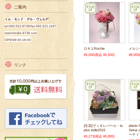
ご案内
イル・モンド・デル・ヴェルデ
tel:092-522-8739/fax:092-521-1187
mail:info@e-8739.com
OPEN/
9:00-18:00
ロキエRochie
メルシー
¥5,000
(税込 ¥5,500)
¥8,000
リンク
[生花]ヴィオレパール・la
plants 
plus belle2016
Seka
ーティ
¥5,273
(税込 ¥5,800)