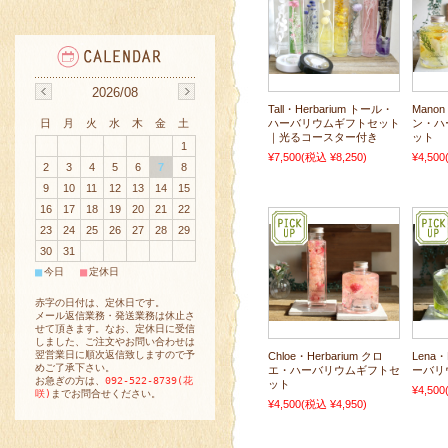
2026/08
Tall・Herbarium トール・
Manon
ハーバリウムギフトセット
ン・ハ
日
月
火
水
木
金
土
｜光るコースター付き
ット
1
¥7,500
(税込 ¥8,250)
¥4,500
2
3
4
5
6
7
8
9
10
11
12
13
14
15
16
17
18
19
20
21
22
23
24
25
26
27
28
29
30
31
■
■
今日
定休日
赤字の日付は、定休日です。
メール返信業務・発送業務は休止さ
せて頂きます。なお、定休日に受信
しました、ご注文やお問い合わせは
翌営業日に順次返信致しますので予
Chloe・Herbarium クロ
Lena・
めご了承下さい。
エ・ハーバリウムギフトセ
ーバリ
お急ぎの方は、
092-522-8739(花
ット
¥4,500
咲)
までお問合せください。
¥4,500
(税込 ¥4,950)