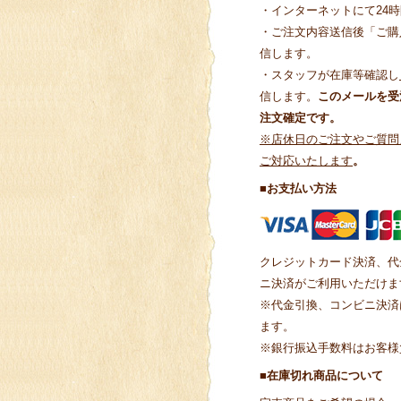
・インターネットにて24
・ご注文内容送信後「ご購
信します。
・スタッフが在庫等確認し
信します。
このメールを受
注文確定です。
※店休日のご注文やご質問
ご対応いたします
。
■お支払い方法
クレジットカード決済、代
ニ決済がご利用いただけま
※代金引換、コンビニ決済
ます。
※銀行振込手数料はお客様
■在庫切れ商品について