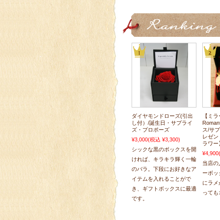
ダイヤモンドローズ(引出
【ミラ
し付）/誕生日・サプライ
Roma
ズ・プロポーズ
ス/サ
レゼン
¥3,000
(税込 ¥3,300)
ラワー
シックな黒のボックスを開
¥4,900
ければ、キラキラ輝く一輪
当店の
のバラ。下段にお好きなア
ーボッ
イテムを入れることがで
にラメ
き、ギフトボックスに最適
っても
です。