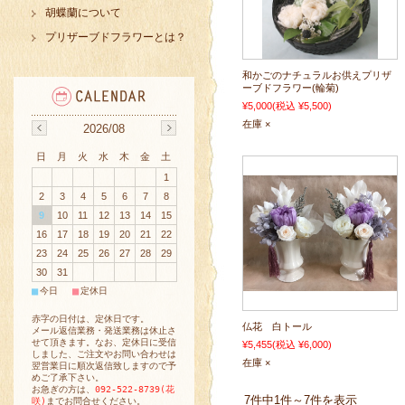
胡蝶蘭について
プリザーブドフラワーとは？
和かごのナチュラルお供えプリザ
ーブドフラワー(輪菊)
¥5,000
(税込 ¥5,500)
在庫 ×
2026/08
日
月
火
水
木
金
土
1
2
3
4
5
6
7
8
9
10
11
12
13
14
15
16
17
18
19
20
21
22
23
24
25
26
27
28
29
30
31
■
■
今日
定休日
赤字の日付は、定休日です。
仏花 白トール
メール返信業務・発送業務は休止さ
せて頂きます。なお、定休日に受信
¥5,455
(税込 ¥6,000)
しました、ご注文やお問い合わせは
在庫 ×
翌営業日に順次返信致しますので予
めご了承下さい。
お急ぎの方は、
092-522-8739(花
7件中1件～7件を表示
咲)
までお問合せください。