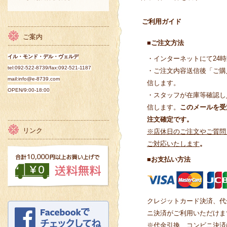
ご利用ガイド
ご案内
■ご注文方法
イル・モンド・デル・ヴェルデ
・インターネットにて24
tel:092-522-8739/fax:092-521-1187
・ご注文内容送信後「ご購
mail:info@e-8739.com
信します。
OPEN/
9:00-18:00
・スタッフが在庫等確認し
信します。
このメールを受
注文確定です。
リンク
※店休日のご注文やご質問
ご対応いたします
。
■お支払い方法
クレジットカード決済、代
ニ決済がご利用いただけま
※代金引換、コンビニ決済