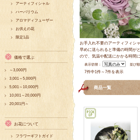
アーティフィシャル
ハーバリウム
アロマディフューザー
お供えの花
限定1品
お手入れ不要のアーティフィシ
早めに送られると準備の時間が
ので、気温や配送にかかる時間
価格で選ぶ
表示切替：
並び
～3,000円
7件中1件～7件を表示
3,001～5,000円
5,001～10,000円
商品一覧
10,001～20,000円
20,001円～
お花について
フラワーギフトガイド