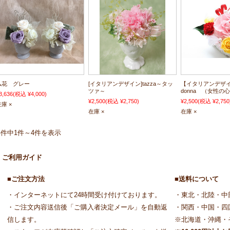
仏花 グレー
[イタリアンデザイン]tazza～タッ
【イタリアンデザイン】
ツァ～
donna （女性の
3,636
(税込 ¥4,000)
¥2,500
(税込 ¥2,750)
¥2,500
(税込 ¥2,750
庫 ×
在庫 ×
在庫 ×
4件中1件～4件を表示
ご利用ガイド
■ご注文方法
■送料について
・インターネットにて24時間受け付けております。
・東北・北陸・中
・ご注文内容送信後「ご購入者決定メール」を自動返
・関西・中国・四
信します。
※北海道・沖縄・