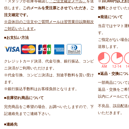
・スタッフが在庫等確認し
「ご注文確定メール」
を送
※
10,000円以
信します。
このメールを受注票とさせていただき、ご
無料
とさせていた
注文確定です。
■発送について
※店休日のご注文やご質問メールは翌営業日以降順次
当店ではヤマト運
ご対応いたします
。
す。
■お支払い方法
ご指定がない場合
送致します。
クレジットカード決済、代金引換、銀行振込、コンビ
ニ決済がご利用いただけます。
■返品・交換につ
※代金引換、コンビニ決済は、別途手数料を貰い受け
ます。
一部商品について
※銀行振込手数料はお客様負担となります。
返品・交換をご希
以内にメールにて
■在庫切れ商品について
不良品、誤品配送
完売商品をご希望の場合、お調べいたしますので、下
いただきます。
記連絡先までご連絡下さい。
■連絡先