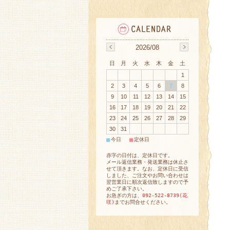
2026/08
日
月
火
水
木
金
土
1
2
3
4
5
6
7
8
9
10
11
12
13
14
15
16
17
18
19
20
21
22
23
24
25
26
27
28
29
30
31
■
■
今日
定休日
赤字の日付は、定休日です。
メール返信業務・発送業務は休止さ
せて頂きます。なお、定休日に受信
しました、ご注文やお問い合わせは
翌営業日に順次返信致しますので予
めご了承下さい。
お急ぎの方は、
092-522-8739(花
咲)
までお問合せください。