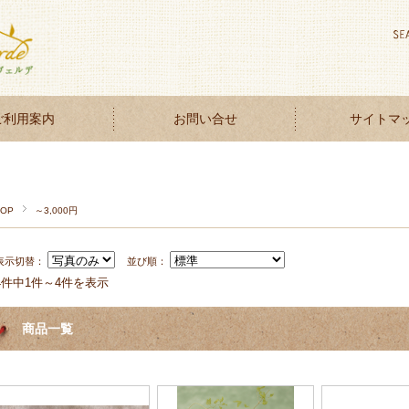
ご利用案内
お問い合せ
サイトマ
TOP
～3,000円
表示切替：
並び順：
4件中1件～4件を表示
商品一覧