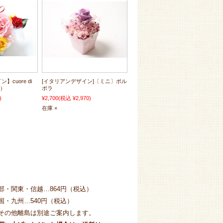
cuore di
[イタリアンデザイン]〔ミニ〕ポル
心）
ポラ
)
¥2,700
(税込 ¥2,970)
在庫 ×
部・関東・信越…864円（税込）
国・九州…540円（税込）
その他離島は別途ご案内します。