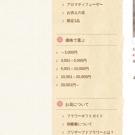
アロマディフューザー
お供えの花
限定1品
価格で選ぶ
～3,000円
¥
3,001～5,000円
在
5,001～10,000円
10,001～20,000円
20,001円～
お花について
フラワーギフトガイド
胡蝶蘭について
プリザーブドフラワーとは？