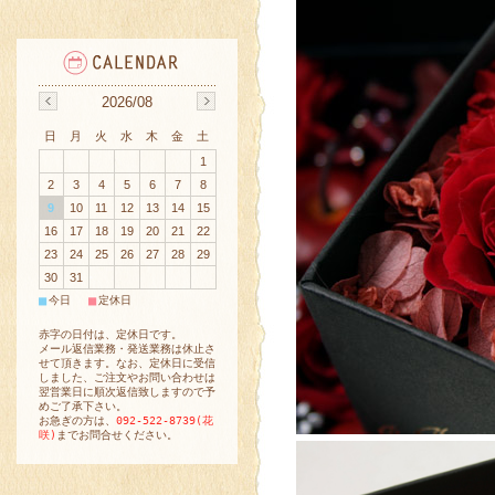
2026/08
日
月
火
水
木
金
土
1
2
3
4
5
6
7
8
9
10
11
12
13
14
15
16
17
18
19
20
21
22
23
24
25
26
27
28
29
30
31
■
■
今日
定休日
赤字の日付は、定休日です。
メール返信業務・発送業務は休止さ
せて頂きます。なお、定休日に受信
しました、ご注文やお問い合わせは
翌営業日に順次返信致しますので予
めご了承下さい。
お急ぎの方は、
092-522-8739(花
咲)
までお問合せください。