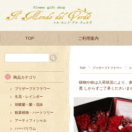
TOP
ご利用案内
TOP
プリザーブドフラワー
ス
商品カテゴリ
植物や鉢は入荷状況により、
悪 しからずご了承くださいま
プリザーブドフラワー
生花・レインボー
胡蝶蘭・蘭・花鉢
観葉植物・ハートツリー
アーティフィシャル
ハーバリウム