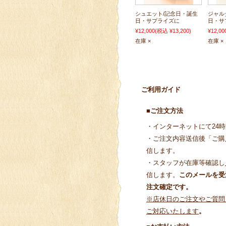
シュエット/記念日・誕生
ジャル
日・サプライズに
日・サ
¥12,000
(税込 ¥13,200)
¥12,00
在庫 ×
在庫 ×
ご利用ガイド
■ご注文方法
・インターネットにて24
・ご注文内容送信後「ご購
信します。
・スタッフが在庫等確認し
信します。
このメールを受
注文確定です。
※店休日のご注文やご質問
ご対応いたします
。